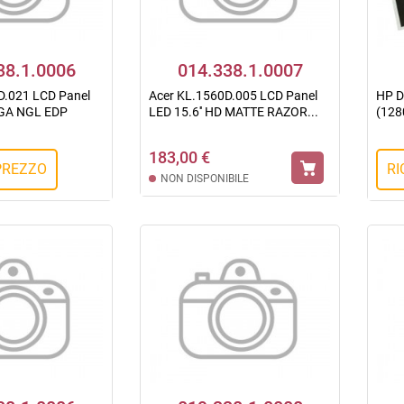
38.1.0006
014.338.1.0007
D.021 LCD Panel
Acer KL.1560D.005 LCD Panel
HP D
XGA NGL EDP
LED 15.6'' HD MATTE RAZOR...
(1280
183,00 €
 PREZZO
RI
NON DISPONIBILE