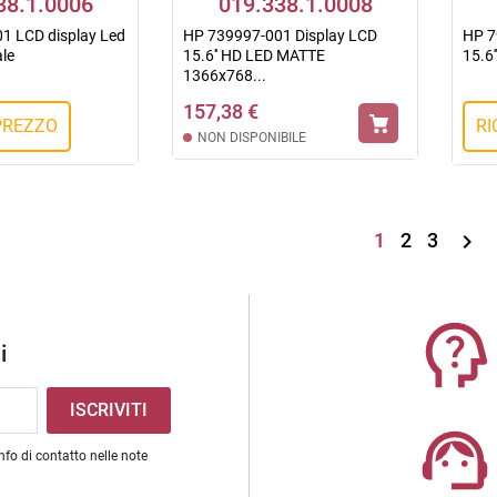
38.1.0006
019.338.1.0008
1 LCD display Led
HP 739997-001 Display LCD
HP 7
ale
15.6'' HD LED MATTE
15.6'
1366x768...
157,38 €
 PREZZO
RI
NON DISPONIBILE
1
2
3

i
nfo di contatto nelle note