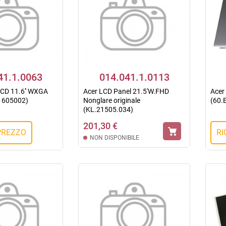
41.1.0063
014.041.1.0113
LCD 11.6'' WXGA
Acer LCD Panel 21.5'W.FHD
Acer
11605002)
Nonglare originale
(60.
(KL.21505.034)
201,30 €
 PREZZO
RI
NON DISPONIBILE