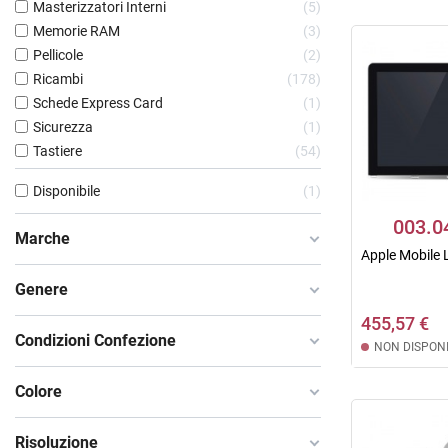
Masterizzatori Interni
5
Memorie RAM
3
Pellicole
2
Ricambi
178
Schede Express Card
1
Sicurezza
1
Tastiere
54
Disponibile
1
003.0
Marche
Apple Mobile
Genere
455,57 €
Condizioni Confezione
NON DISPONI
Colore
Risoluzione