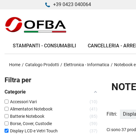
+39 0423 040064
STAMPANTI - CONSUMABILI
CANCELLERIA - ARRE
Home
Catalogo Prodotti
Elettronica - Informatica
Notebook e
Filtra per
NOTE
Categorie
Accessori Vari
10
Alimentatori Notebook
41
Filtri:
Displ
Batterie Notebook
85
Borse, Cover, Custodie
59
Ci sono 37 prod
Display LCD e Vetri Touch
37