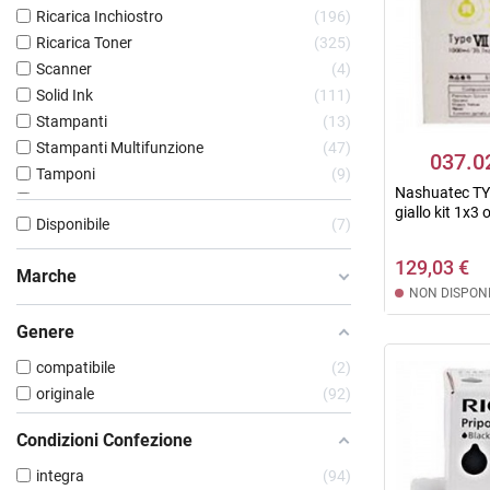
Ricarica Inchiostro
196
Ricarica Toner
325
Scanner
4
Solid Ink
111
Stampanti
13
Stampanti Multifunzione
47
037.0
Tamponi
9
Nashuatec TYP
Toner e Cartucce Laser
10915
giallo kit 1x3 o
Disponibile
7
Transfer & Parts
762
Unghiette
167
129,03 €
Marche
Vaschette Recupero Toner
478
NON DISPONI
Genere
compatibile
2
originale
92
Condizioni Confezione
integra
94