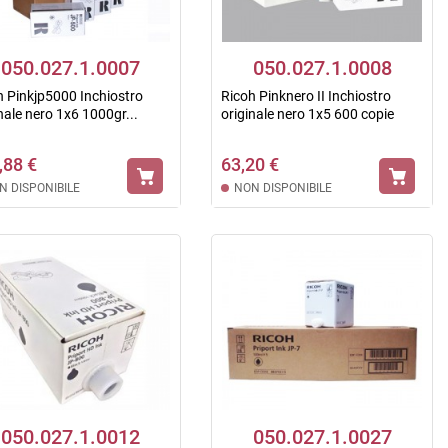
050.027.1.0007
050.027.1.0008
h Pinkjp5000 Inchiostro
Ricoh Pinknero II Inchiostro
nale nero 1x6 1000gr...
originale nero 1x5 600 copie
,88 €
63,20 €
N DISPONIBILE
NON DISPONIBILE
050.027.1.0012
050.027.1.0027