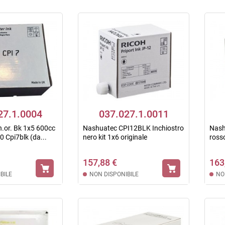
27.1.0004
037.027.1.0011
h.or. Bk 1x5 600cc
Nashuatec CPI12BLK Inchiostro
Nash
Cpi7blk (da...
nero kit 1x6 originale
rosso
157,88 €
163
BILE
NON DISPONIBILE
NO