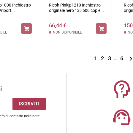
o1000 Inchiostro
Ricoh Pinkjp1210 Inchiostro
Rico
riport...
originale nero 1x5 600 copie...
origi
66,44 €
150
BILE
NON DISPONIBILE
NO
1
2
3
…
6
i
nfo di contatto nelle note