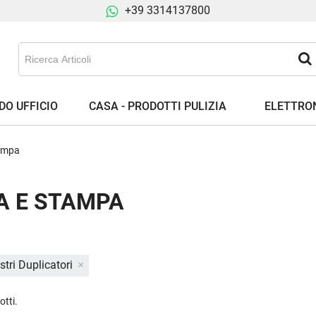
+39 3314137800
DO UFFICIO
CASA - PRODOTTI PULIZIA
ELETTRON
ampa
A E STAMPA
stri Duplicatori
otti.