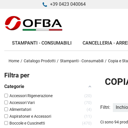
+39 0423 040064
STAMPANTI - CONSUMABILI
CANCELLERIA - ARRE
Home
Catalogo Prodotti
Stampanti - Consumabili
Copia e St
Filtra per
COPI
Categorie
Accessori Rigenerazione
20
Accessori Vari
70
Filtri:
Inchio
Alimentatori
4
Aspiratoner e Accessori
11
Ci sono 94 prod
Boccole e Cuscinetti
470