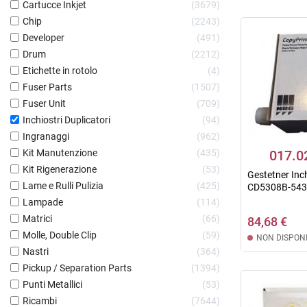
Cartucce Inkjet
3679
Chip
2243
Developer
491
Drum
2212
Etichette in rotolo
4
Fuser Parts
1507
Fuser Unit
709
Inchiostri Duplicatori
94
Ingranaggi
962
Kit Manutenzione
435
017.0
Kit Rigenerazione
53
Gestetner Inc
Lame e Rulli Pulizia
425
CD5308B-5430 
Lampade
114
Matrici
66
84,68 €
Molle, Double Clip
59
NON DISPONI
Nastri
364
Pickup / Separation Parts
1394
Punti Metallici
53
Ricambi
7644