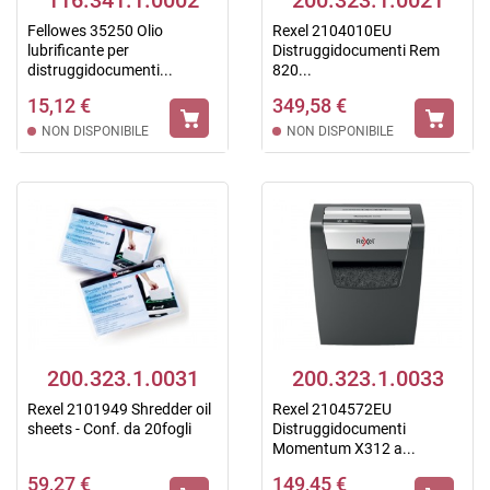
116.341.1.0002
200.323.1.0021
Fellowes 35250 Olio
Rexel 2104010EU
lubrificante per
Distruggidocumenti Rem
distruggidocumenti...
820...
15,12 €
349,58 €
NON DISPONIBILE
NON DISPONIBILE
200.323.1.0031
200.323.1.0033
Rexel 2101949 Shredder oil
Rexel 2104572EU
sheets - Conf. da 20fogli
Distruggidocumenti
Momentum X312 a...
59,27 €
149,45 €