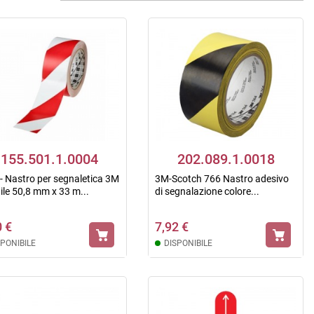
155.501.1.0004
202.089.1.0018
 - Nastro per segnaletica 3M
3M-Scotch 766 Nastro adesivo
nile 50,8 mm x 33 m...
di segnalazione colore...
0 €
7,92 €
SPONIBILE
DISPONIBILE