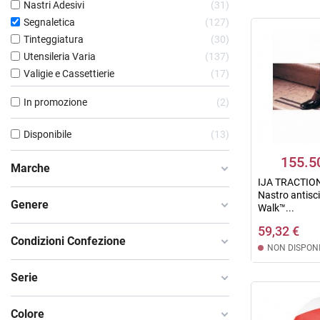
Nastri Adesivi
31
Segnaletica
127
Tinteggiatura
30
Utensileria Varia
137
Valigie e Cassettierie
17
In promozione
2
Disponibile
13
155.5
Marche
IJA TRACTIO
Nastro antisc
Genere
Walk™...
59,32 €
Condizioni Confezione
NON DISPONI
Serie
Colore