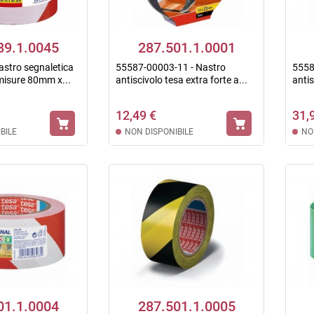
89.1.0045
287.501.1.0001
stro segnaletica
55587-00003-11 - Nastro
5558
misure 80mm x...
antiscivolo tesa extra forte a...
antis
12,49 €
31,
BILE
NON DISPONIBILE
NO
01.1.0004
287.501.1.0005