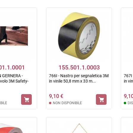
01.1.0001
155.501.1.0003
N GERNERA -
766I - Nastro per segnaletica 3M
767I
ivolo 3M Safety-
in vinile 50,8 mm x 33 m...
in vi
9,10 €
9,1
BILE
NON DISPONIBILE
DI