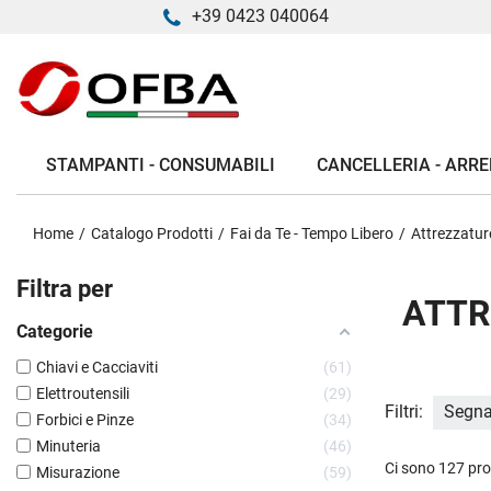
+39 0423 040064
STAMPANTI - CONSUMABILI
CANCELLERIA - ARRE
Home
Catalogo Prodotti
Fai da Te - Tempo Libero
Attrezzature
Filtra per
ATTR
Categorie
Chiavi e Cacciaviti
61
Elettroutensili
29
Filtri:
Segna
Forbici e Pinze
34
Minuteria
46
Ci sono 127 pro
Misurazione
59