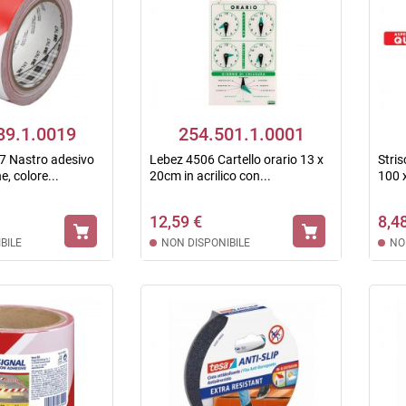
89.1.0019
254.501.1.0001
7 Nastro adesivo
Lebez 4506 Cartello orario 13 x
Stris
e, colore...
20cm in acrilico con...
100 x
12,59 €
8,4
BILE
NON DISPONIBILE
NO