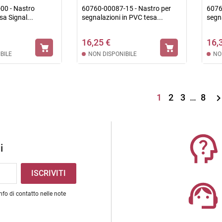
00 - Nastro
60760-00087-15 - Nastro per
6076
sa Signal...
segnalazioni in PVC tesa...
segna
16,25 €
16,
BILE
NON DISPONIBILE
NO
1
2
3
…
8
i
nfo di contatto nelle note