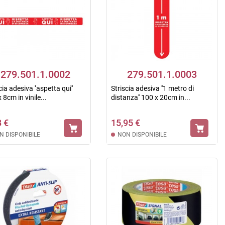
279.501.1.0002
279.501.1.0003
cia adesiva ''aspetta qui''
Striscia adesiva ''1 metro di
 8cm in vinile...
distanza'' 100 x 20cm in...
8 €
15,95 €
N DISPONIBILE
NON DISPONIBILE