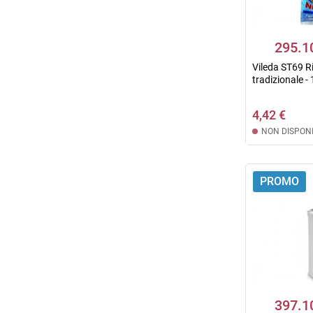
295.1
Vileda ST69 
tradizionale -
4,42 €
NON DISPONI
PROMO
397.1