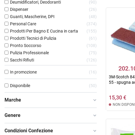
Deumidificatori, Deodoranti
90
Dispenser
26
Guanti, Mascherine, DPI
48
Personal Care
374
Prodotti Per Bagno E Cucina in carta
155
Prodotti Tecnici di Pulizia
61
Pronto Soccorso
108
Pulizia Professionale
75
Sacchi Rifiuti
126
202.1
In promozione
16
3M-Scotch 847
55 - spugna ac
Disponibile
50
15,30 €
Marche
NON DISPONI
Genere
Condizioni Confezione