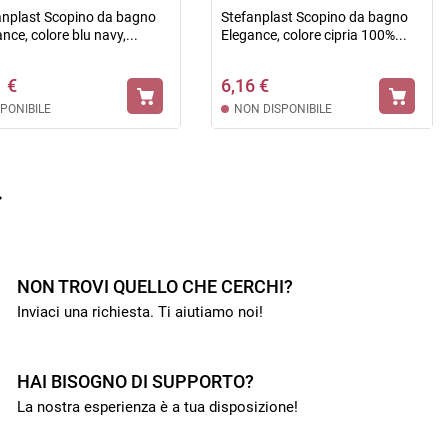
anplast Scopino da bagno
Stefanplast Scopino da bagno
nce, colore blu navy,...
Elegance, colore cipria 100%...
1 €
6,16 €
SPONIBILE
NON DISPONIBILE

NON TROVI QUELLO CHE CERCHI?
Inviaci una richiesta. Ti aiutiamo noi!
HAI BISOGNO DI SUPPORTO?
La nostra esperienza è a tua disposizione!