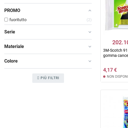
PROMO
fuoritutto
2
Serie
202.1
Materiale
3M-Scotch 916
gomma cancel
Colore
4,17 €
NON DISPONI
PIÙ FILTRI