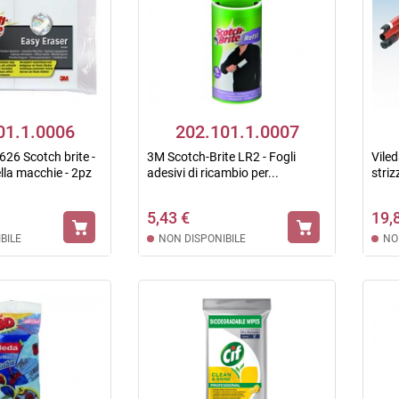
01.1.0006
202.101.1.0007
26 Scotch brite -
3M Scotch-Brite LR2 - Fogli
Vile
la macchie - 2pz
adesivi di ricambio per...
striz
5,43 €
19,
BILE
NON DISPONIBILE
NO