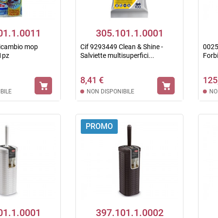
01.1.0011
305.101.1.0001
Ricambio mop
Cif 9293449 Clean & Shine -
0025
 1pz
Salviette multisuperfici...
Forbi
8,41 €
125
BILE
NON DISPONIBILE
NO
PROMO
01.1.0001
397.101.1.0002