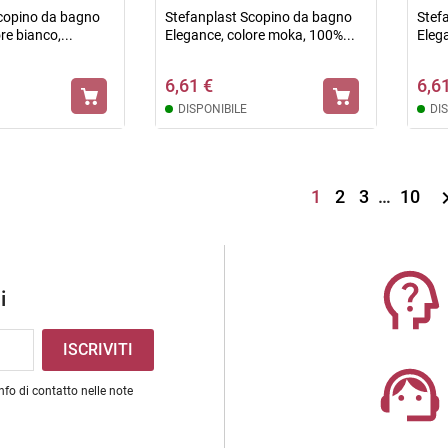
copino da bagno
Stefanplast Scopino da bagno
Stef
re bianco,...
Elegance, colore moka, 100%...
Elega
6,61 €
6,6
DISPONIBILE
DI
1
2
3
…
10
i
nfo di contatto nelle note