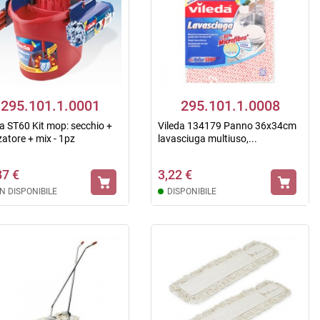
295.101.1.0001
295.101.1.0008
da ST60 Kit mop: secchio +
Vileda 134179 Panno 36x34cm
zatore + mix - 1pz
lavasciuga multiuso,...
87 €
3,22 €
N DISPONIBILE
DISPONIBILE