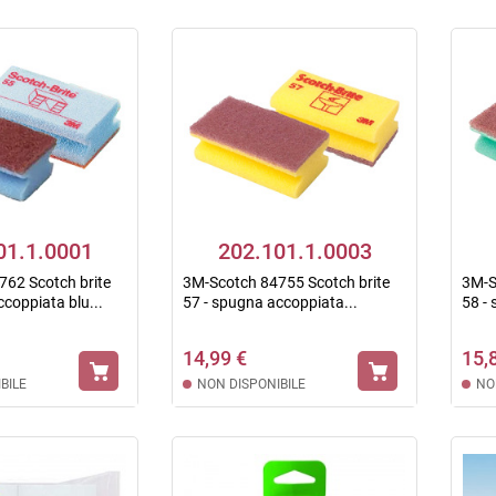
01.1.0001
202.101.1.0003
62 Scotch brite
3M-Scotch 84755 Scotch brite
3M-S
coppiata blu...
57 - spugna accoppiata...
58 -
14,99 €
15,
BILE
NON DISPONIBILE
NO