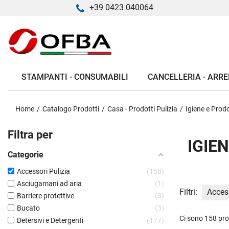
+39 0423 040064
STAMPANTI - CONSUMABILI
CANCELLERIA - ARRE
Home
Catalogo Prodotti
Casa - Prodotti Pulizia
Igiene e Prodo
Filtra per
IGIE
Categorie
Accessori Pulizia
158
Asciugamani ad aria
1
Filtri:
Acces
Barriere protettive
3
Bucato
3
Ci sono 158 pro
Detersivi e Detergenti
177