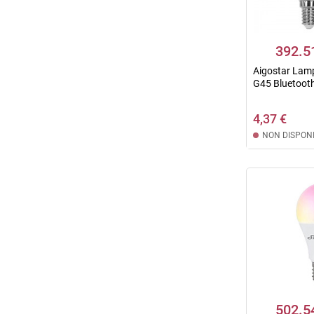
392.5
Aigostar Lamp
G45 Bluetooth
4,37 €
NON DISPONI
502.5