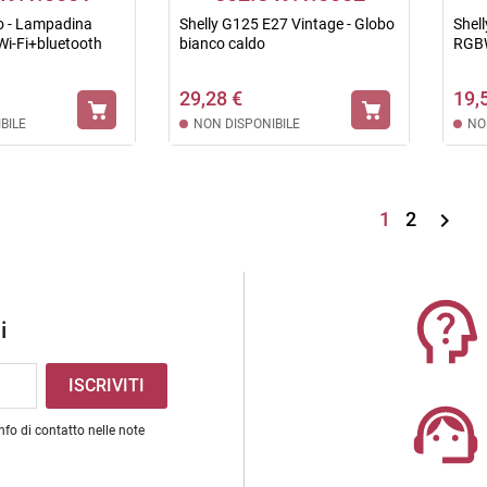
o - Lampadina
Shelly G125 E27 Vintage - Globo
Shell
i-Fi+bluetooth
bianco caldo
RGB
29,28 €
19,
BILE
NON DISPONIBILE
NO
1
2

i
nfo di contatto nelle note