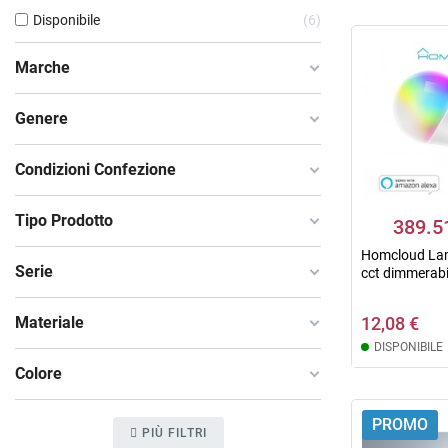
Disponibile
6
Marche
Genere
Condizioni Confezione
Tipo Prodotto
389.5
Homcloud Lam
Serie
cct dimmerabi
Materiale
12,08 €
DISPONIBILE
Colore
PROMO
PIÙ FILTRI