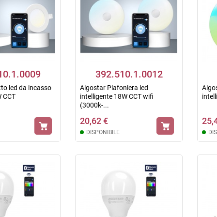
10.1.0009
392.510.1.0012
tto led da incasso
Aigostar Plafoniera led
Aigos
6W CCT
intelligente 18W CCT wifi
inte
(3000k-...
20,62 €
25,
DISPONIBILE
DI