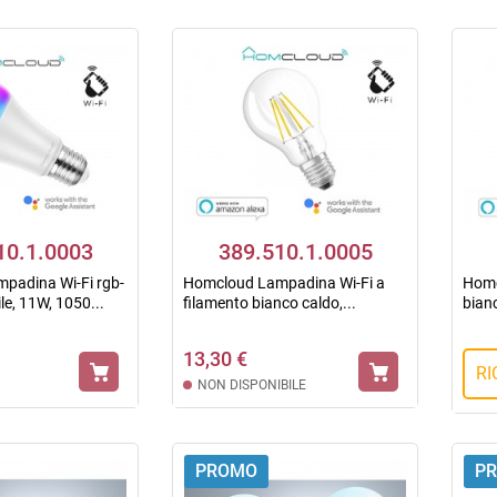
10.1.0003
389.510.1.0005
padina Wi-Fi rgb-
Homcloud Lampadina Wi-Fi a
Homc
le, 11W, 1050...
filamento bianco caldo,...
bianc
13,30 €
RI
NON DISPONIBILE
PROMO
P