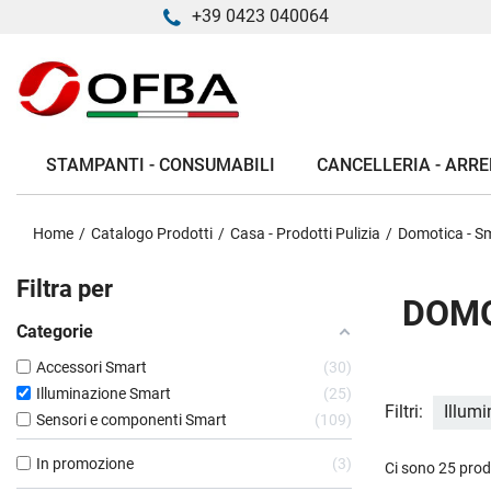
+39 0423 040064
STAMPANTI - CONSUMABILI
CANCELLERIA - ARRE
Home
Catalogo Prodotti
Casa - Prodotti Pulizia
Domotica - S
Filtra per
DOMO
Categorie
Accessori Smart
30
Illuminazione Smart
25
Filtri:
Illum
Sensori e componenti Smart
109
In promozione
3
Ci sono 25 prod