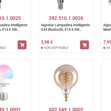
10.1.0025
392.510.1.0026
adina intelligente
Aigostar Lampadina intelligente
Aigo
, E14 6.5W...
G45 Bluetooth, E14 4.9W...
Mesh
3,98 €
7,9
BILE
NON DISPONIBILE
NO
49.1.0001
502.549.1.0002