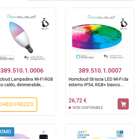
389.510.1.0006
389.510.1.0007
loud Lampadina Wi-Fi RGB
Homcloud Striscia LED Wi-Fi da
o caldo, dimmerabile,...
esterno IP54, RGB+ bianco...
26,72 €
CHIEDI PREZZO
NON DISPONIBILE
ROMO