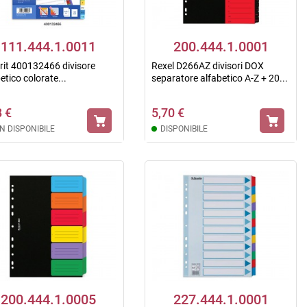
111.444.1.0011
200.444.1.0001
rit 400132466 divisore
Rexel D266AZ divisori DOX
etico colorate...
separatore alfabetico A-Z + 20...
8 €
5,70 €
N DISPONIBILE
DISPONIBILE
200.444.1.0005
227.444.1.0001