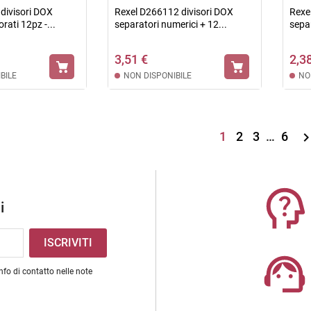
divisori DOX
Rexel D266112 divisori DOX
Rexe
rati 12pz -...
separatori numerici + 12...
separ
3,51 €
2,3
BILE
NON DISPONIBILE
NO
1
2
3
…
6
i
nfo di contatto nelle note