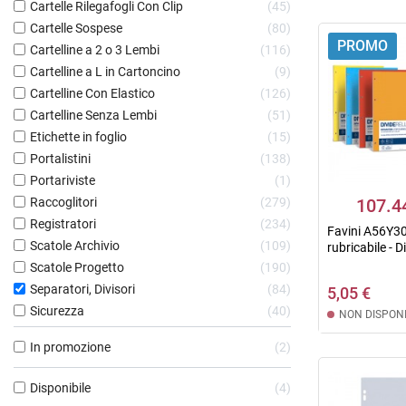
Cartelle Rilegafogli Con Clip
45
Cartelle Sospese
80
PROMO
Cartelline a 2 o 3 Lembi
116
Cartelline a L in Cartoncino
9
Cartelline Con Elastico
126
Cartelline Senza Lembi
51
Etichette in foglio
15
Portalistini
138
Portariviste
1
Raccoglitori
279
107.4
Registratori
234
Favini A56Y30
Scatole Archivio
109
rubricabile - Di
Scatole Progetto
190
Separatori, Divisori
84
5,05 €
Sicurezza
40
NON DISPONI
In promozione
2
Disponibile
4