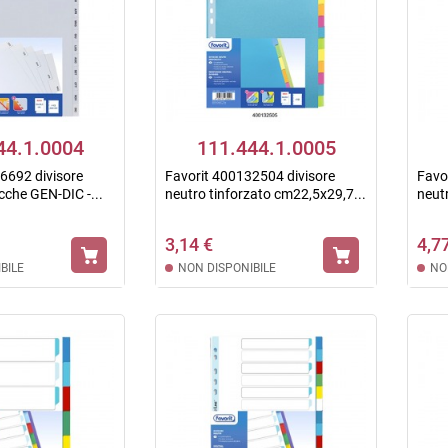
44.1.0004
111.444.1.0005
6692 divisore
Favorit 400132504 divisore
Favo
cche GEN-DIC -...
neutro tinforzato cm22,5x29,7...
neut
3,14 €
4,7
BILE
NON DISPONIBILE
NO