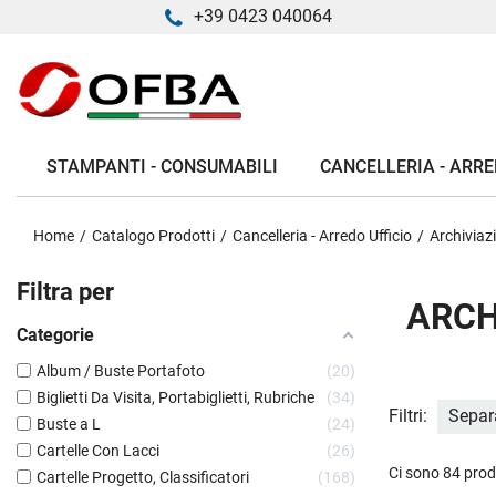
+39 0423 040064
STAMPANTI - CONSUMABILI
CANCELLERIA - ARRE
Home
Catalogo Prodotti
Cancelleria - Arredo Ufficio
Archiviaz
Filtra per
ARCH
Categorie
Album / Buste Portafoto
20
Biglietti Da Visita, Portabiglietti, Rubriche
34
Filtri:
Separa
Buste a L
24
Cartelle Con Lacci
26
Ci sono 84 prod
Cartelle Progetto, Classificatori
168