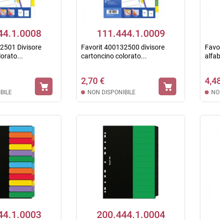
44.1.0008
111.444.1.0009
2501 Divisore
Favorit 400132500 divisore
Favo
orato...
cartoncino colorato...
alfab
2,70 €
4,4
BILE
NON DISPONIBILE
NO
44.1.0003
200.444.1.0004