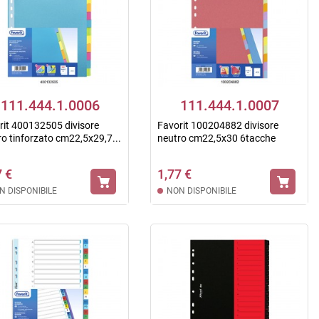
111.444.1.0006
111.444.1.0007
rit 400132505 divisore
Favorit 100204882 divisore
ro tinforzato cm22,5x29,7...
neutro cm22,5x30 6tacche
7 €
1,77 €
N DISPONIBILE
NON DISPONIBILE