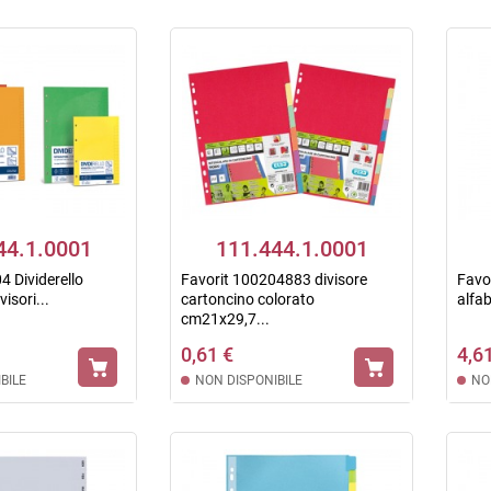
44.1.0001
111.444.1.0001
4 Dividerello
Favorit 100204883 divisore
Favo
visori...
cartoncino colorato
alfab
cm21x29,7...
0,61 €
4,6
BILE
NON DISPONIBILE
NO