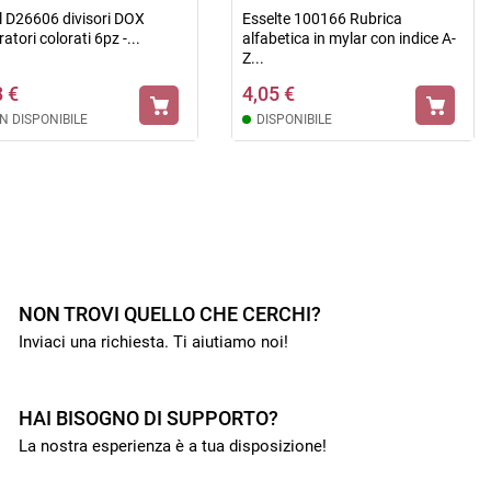
l D26606 divisori DOX
Esselte 100166 Rubrica
atori colorati 6pz -...
alfabetica in mylar con indice A-
Z...
8 €
4,05 €
N DISPONIBILE
DISPONIBILE

NON TROVI QUELLO CHE CERCHI?
Inviaci una richiesta. Ti aiutiamo noi!
HAI BISOGNO DI SUPPORTO?
La nostra esperienza è a tua disposizione!