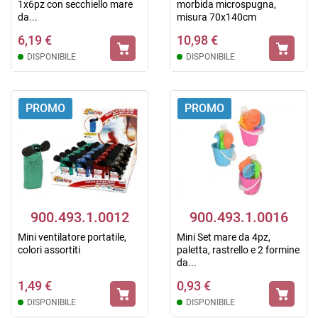
1x6pz con secchiello mare
morbida microspugna,
da...
misura 70x140cm
6,19 €
10,98 €
DISPONIBILE
DISPONIBILE
PROMO
PROMO
900.493.1.0012
900.493.1.0016
Mini ventilatore portatile,
Mini Set mare da 4pz,
colori assortiti
paletta, rastrello e 2 formine
da...
1,49 €
0,93 €
DISPONIBILE
DISPONIBILE