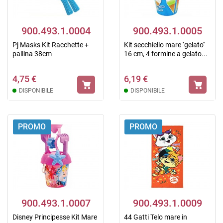
900.493.1.0004
900.493.1.0005
Pj Masks Kit Racchette +
Kit secchiello mare ''gelato''
pallina 38cm
16 cm, 4 formine a gelato...
4,75 €
6,19 €
DISPONIBILE
DISPONIBILE
PROMO
PROMO
900.493.1.0007
900.493.1.0009
Disney Principesse Kit Mare
44 Gatti Telo mare in