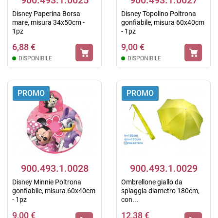
900.493.1.0025
900.493.1.0027
Disney Paperina Borsa
Disney Topolino Poltrona
mare, misura 34x50cm -
gonfiabile, misura 60x40cm
1pz
- 1pz
6,88 €
9,00 €
DISPONIBILE
DISPONIBILE
PROMO
PROMO
900.493.1.0028
900.493.1.0029
Disney Minnie Poltrona
Ombrellone giallo da
gonfiabile, misura 60x40cm
spiaggia diametro 180cm,
- 1pz
con...
9,00 €
12,38 €