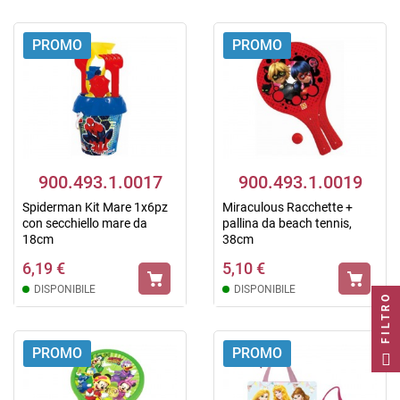
PROMO
PROMO
900.493.1.0017
900.493.1.0019
Spiderman Kit Mare 1x6pz
Miraculous Racchette +
con secchiello mare da
pallina da beach tennis,
18cm
38cm
6,19 €
5,10 €
DISPONIBILE
DISPONIBILE
FILTRO
PROMO
PROMO