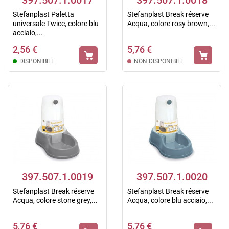
397.507.1.0017
397.507.1.0018
Stefanplast Paletta
Stefanplast Break réserve
universale Twice, colore blu
Acqua, colore rosy brown,...
acciaio,...
2,56 €
5,76 €
DISPONIBILE
NON DISPONIBILE
397.507.1.0019
397.507.1.0020
Stefanplast Break réserve
Stefanplast Break réserve
Acqua, colore stone grey,...
Acqua, colore blu acciaio,...
5,76 €
5,76 €