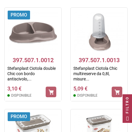
PROMO
397.507.1.0012
397.507.1.0013
Stefanplast Ciotola double
Stefanplast Ciotola Chic
Chic con bordo
multireserve da 0,8l,
antiscivolo,...
misure...
3,10 €
5,09 €
DISPONIBILE
DISPONIBILE
FILTRO
PROMO