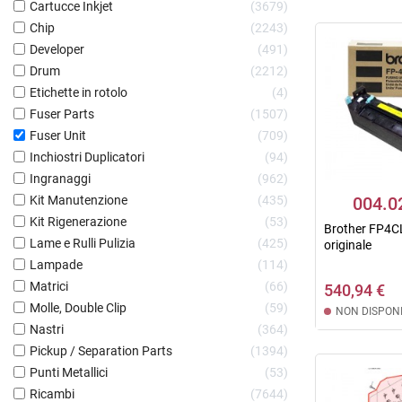
Cartucce Inkjet
3679
Chip
2243
Developer
491
Drum
2212
Etichette in rotolo
4
Fuser Parts
1507
Fuser Unit
709
Inchiostri Duplicatori
94
Ingranaggi
962
Kit Manutenzione
435
004.0
Kit Rigenerazione
53
Brother FP4CL
Lame e Rulli Pulizia
425
originale
Lampade
114
Matrici
66
540,94 €
Molle, Double Clip
59
NON DISPONI
Nastri
364
Pickup / Separation Parts
1394
Punti Metallici
53
Ricambi
7644