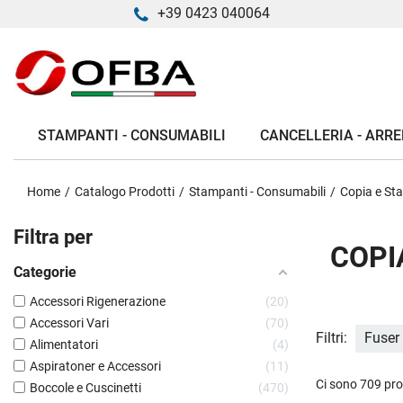
+39 0423 040064
STAMPANTI - CONSUMABILI
CANCELLERIA - ARRE
Home
Catalogo Prodotti
Stampanti - Consumabili
Copia e St
Filtra per
COPI
Categorie
Accessori Rigenerazione
20
Accessori Vari
70
Filtri:
Fuser
Alimentatori
4
Aspiratoner e Accessori
11
Ci sono 709 pro
Boccole e Cuscinetti
470