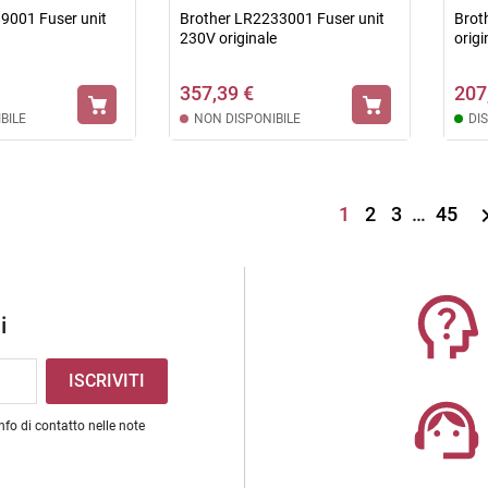
9001 Fuser unit
Brother LR2233001 Fuser unit
Brot
230V originale
origi
357,39 €
207
BILE
NON DISPONIBILE
DI
1
2
3
…
45
i
nfo di contatto nelle note