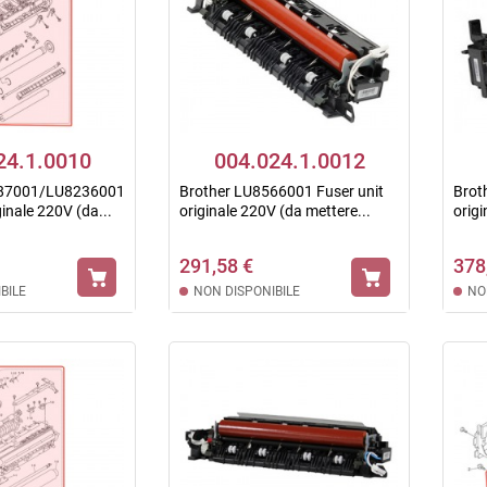
24.1.0010
004.024.1.0012
187001/LU8236001
Brother LU8566001 Fuser unit
Brot
ginale 220V (da...
originale 220V (da mettere...
orig
291,58 €
378
BILE
NON DISPONIBILE
NO