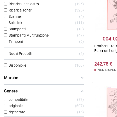
Ricarica Inchiostro
196
Ricarica Toner
325
Scanner
4
Solid Ink
111
Stampanti
13
Stampanti Multifunzione
47
004.0
Tamponi
9
Brother LU7
Toner e Cartucce Laser
10915
Fuser unit ori
Nuovi Prodotti
2
Transfer & Parts
762
Unghiette
167
242,78 €
Disponibile
100
Vaschette Recupero Toner
478
NON DISPONI
Marche
Genere
compatibile
87
originale
607
rigenerato
15