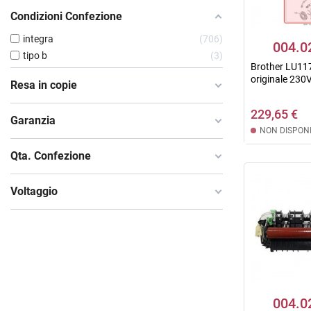
Condizioni Confezione
integra
706
004.0
tipo b
3
Brother LU11
originale 230
Resa in copie
229,65 €
Garanzia
NON DISPONI
Qta. Confezione
Voltaggio
004.0