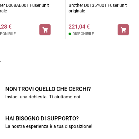
her D008AE001 Fuser unit
Brother D0135Y001 Fuser unit
nale
originale
,28 €
221,04 €
SPONIBILE
DISPONIBILE

NON TROVI QUELLO CHE CERCHI?
Inviaci una richiesta. Ti aiutiamo noi!
HAI BISOGNO DI SUPPORTO?
La nostra esperienza è a tua disposizione!