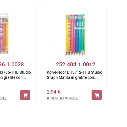
86.1.0028
252.404.1.0012
H3706-THB Studio
Koh-I-Noor DH3712-THB Studio
n grafite con...
Graph Matita in grafite con...
2,94 €
BILE
NON DISPONIBILE