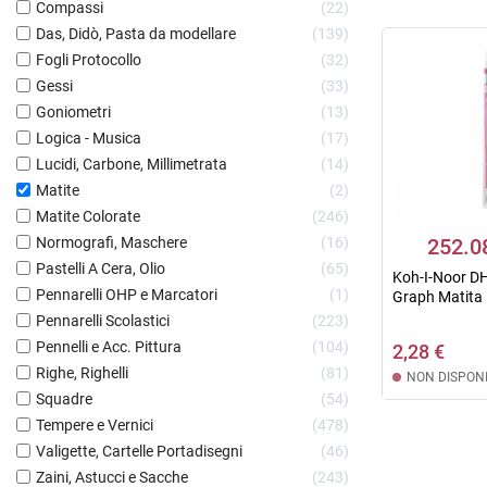
Compassi
22
Das, Didò, Pasta da modellare
139
Fogli Protocollo
32
Gessi
33
Goniometri
13
Logica - Musica
17
Lucidi, Carbone, Millimetrata
14
Matite
2
Matite Colorate
246
Normografi, Maschere
16
252.0
Pastelli A Cera, Olio
65
Koh-I-Noor D
Pennarelli OHP e Marcatori
1
Graph Matita i
Pennarelli Scolastici
223
Pennelli e Acc. Pittura
104
2,28 €
Righe, Righelli
81
NON DISPONI
Squadre
54
Tempere e Vernici
478
Valigette, Cartelle Portadisegni
46
Zaini, Astucci e Sacche
243