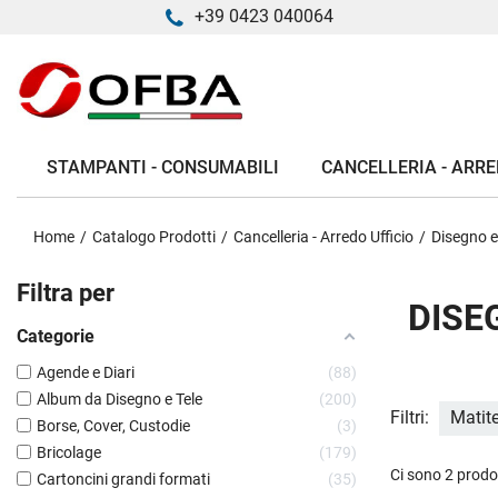
+39 0423 040064
STAMPANTI - CONSUMABILI
CANCELLERIA - ARRE
Home
Catalogo Prodotti
Cancelleria - Arredo Ufficio
Disegno e
Filtra per
DISE
Categorie
Agende e Diari
88
Album da Disegno e Tele
200
Filtri:
Matit
Borse, Cover, Custodie
3
Bricolage
179
Ci sono 2 prodot
Cartoncini grandi formati
35