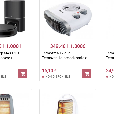
81.1.0001
349.481.1.0006
op MAX Plus
Termozeta TZR12
Term
olvere +
Termoventilatore orizzontale
Term
..
15,10 €
34,
BILE
NON DISPONIBILE
NO