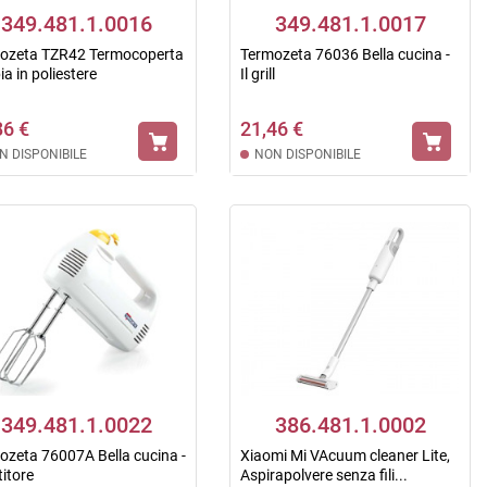
349.481.1.0016
349.481.1.0017
ozeta TZR42 Termocoperta
Termozeta 76036 Bella cucina -
a in poliestere
Il grill
86 €
21,46 €
N DISPONIBILE
NON DISPONIBILE
349.481.1.0022
386.481.1.0002
ozeta 76007A Bella cucina -
Xiaomi Mi VAcuum cleaner Lite,
itore
Aspirapolvere senza fili...