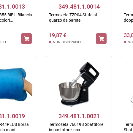
81.1.0013
349.481.1.0014
55 BiBi - Bilancia
Termozeta TZR04 Stufa al
Term
olori...
quarzo da parete
doppi
19,87 €
33,
BILE
NON DISPONIBILE
NO
81.1.0019
349.481.1.0021
ZR44PLUS Borsa
Termozeta 76019B Sbattitore
Term
lda mani
impastatore inox
Sbatt