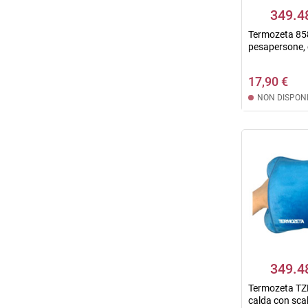
349.4
Termozeta 858
pesapersone, c
17,90 €
NON DISPONI
349.4
Termozeta T
calda con sca