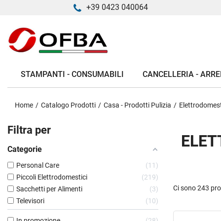
+39 0423 040064
STAMPANTI - CONSUMABILI
CANCELLERIA - ARRE
Home
Catalogo Prodotti
Casa - Prodotti Pulizia
Elettrodomest
Filtra per
ELET
Categorie
Personal Care
11
Piccoli Elettrodomestici
219
Ci sono 243 pro
Sacchetti per Alimenti
3
Televisori
10
In promozione
28