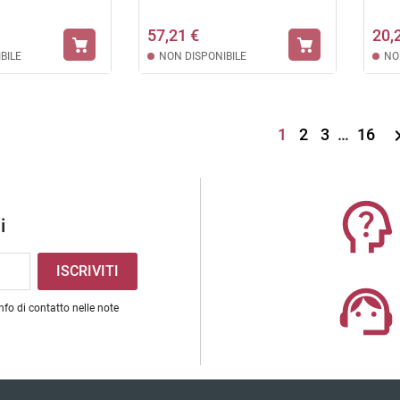
57,21 €
20,
BILE
NON DISPONIBILE
NO
1
2
3
…
16
i
nfo di contatto nelle note