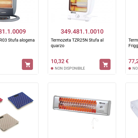
81.1.0009
349.481.1.0010
R03 Stufa alogena
Termozeta TZR25N Stufa al
Term
quarzo
Frigg
10,32 €
77,
NON DISPONIBILE
NO