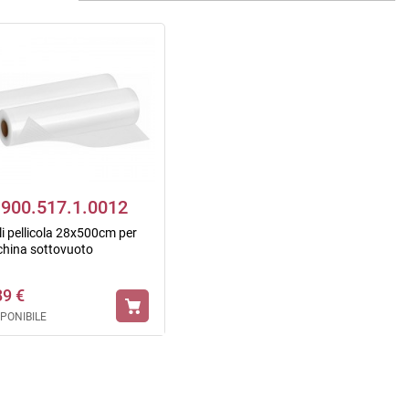
900.517.1.0012
li pellicola 28x500cm per
hina sottovuoto
89 €
SPONIBILE