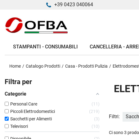
+39 0423 040064
STAMPANTI - CONSUMABILI
CANCELLERIA - ARRE
Home
Catalogo Prodotti
Casa - Prodotti Pulizia
Elettrodomest
Filtra per
ELET
Categorie
Personal Care
11
Piccoli Elettrodomestici
219
Filtri:
Sacch
Sacchetti per Alimenti
3
Televisori
10
Ci sono 3 prodot
Disponibile
2