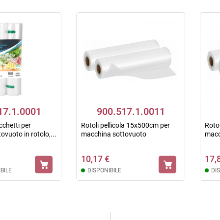
17.1.0001
900.517.1.0011
chetti per
Rotoli pellicola 15x500cm per
Roto
vuoto in rotolo,...
macchina sottovuoto
macc
10,17 €
17,
BILE
DISPONIBILE
DI